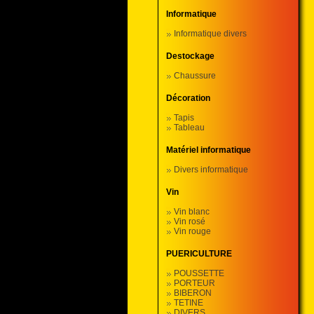
Informatique
Informatique divers
Destockage
Chaussure
Décoration
Tapis
Tableau
Matériel informatique
Divers informatique
Vin
Vin blanc
Vin rosé
Vin rouge
PUERICULTURE
POUSSETTE
PORTEUR
BIBERON
TETINE
DIVERS