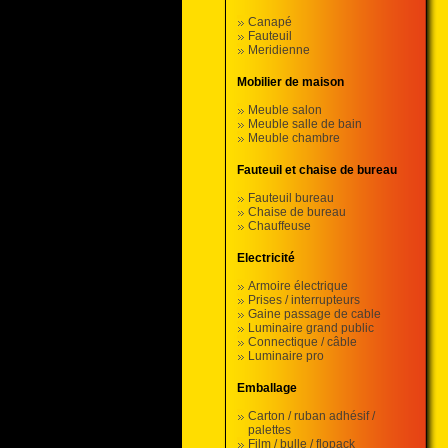
Canapé
Fauteuil
Meridienne
Mobilier de maison
Meuble salon
Meuble salle de bain
Meuble chambre
Fauteuil et chaise de bureau
Fauteuil bureau
Chaise de bureau
Chauffeuse
Electricité
Armoire électrique
Prises / interrupteurs
Gaine passage de cable
Luminaire grand public
Connectique / câble
Luminaire pro
Emballage
Carton / ruban adhésif /
palettes
Film / bulle / flopack