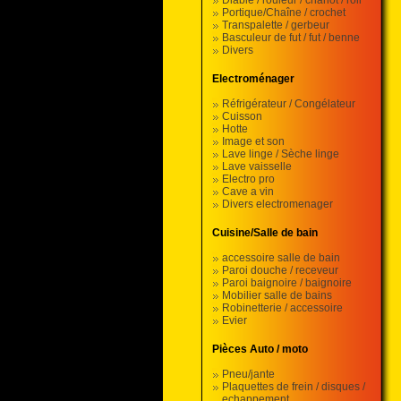
Diable / rouleur / chariot / roll
Portique/Chaîne / crochet
Transpalette / gerbeur
Basculeur de fut / fut / benne
Divers
Electroménager
Réfrigérateur / Congélateur
Cuisson
Hotte
Image et son
Lave linge / Sèche linge
Lave vaisselle
Electro pro
Cave a vin
Divers electromenager
Cuisine/Salle de bain
accessoire salle de bain
Paroi douche / receveur
Paroi baignoire / baignoire
Mobilier salle de bains
Robinetterie / accessoire
Evier
Pièces Auto / moto
Pneu/jante
Plaquettes de frein / disques /
echappement