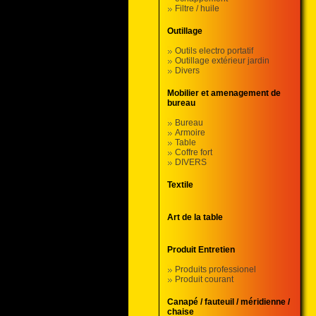
Filtre / huile
Outillage
Outils electro portatif
Outillage extérieur jardin
Divers
Mobilier et amenagement de
bureau
Bureau
Armoire
Table
Coffre fort
DIVERS
Textile
Art de la table
Produit Entretien
Produits professionel
Produit courant
Canapé / fauteuil / méridienne /
chaise