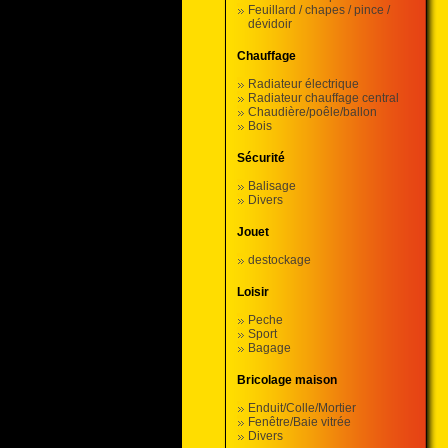
Feuillard / chapes / pince /
dévidoir
Chauffage
Radiateur électrique
Radiateur chauffage central
Chaudière/poêle/ballon
Bois
Sécurité
Balisage
Divers
Jouet
destockage
Loisir
Peche
Sport
Bagage
Bricolage maison
Enduit/Colle/Mortier
Fenêtre/Baie vitrée
Divers