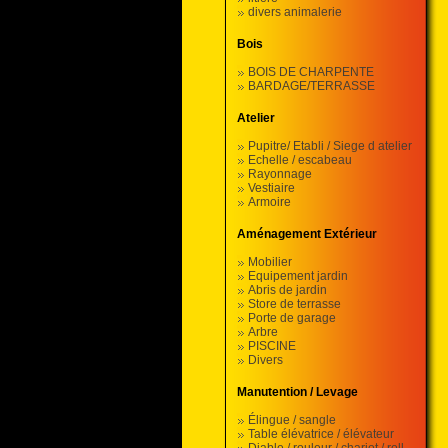
divers animalerie
Bois
BOIS DE CHARPENTE
BARDAGE/TERRASSE
Atelier
Pupitre/ Etabli / Siege d atelier
Echelle / escabeau
Rayonnage
Vestiaire
Armoire
Aménagement Extérieur
Mobilier
Equipement jardin
Abris de jardin
Store de terrasse
Porte de garage
Arbre
PISCINE
Divers
Manutention / Levage
Élingue / sangle
Table élévatrice / élévateur