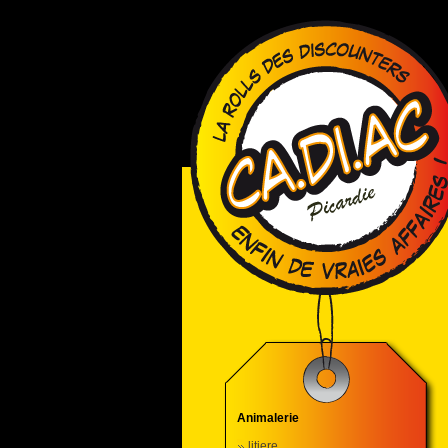
Animalerie
litiere