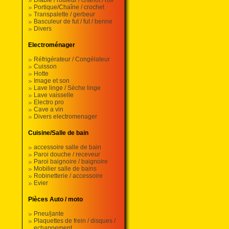
Diable / rouleur / chariot / roll
Portique/Chaîne / crochet
Transpalette / gerbeur
Basculeur de fut / fut / benne
Divers
Electroménager
Réfrigérateur / Congélateur
Cuisson
Hotte
Image et son
Lave linge / Sèche linge
Lave vaisselle
Electro pro
Cave a vin
Divers electromenager
Cuisine/Salle de bain
accessoire salle de bain
Paroi douche / receveur
Paroi baignoire / baignoire
Mobilier salle de bains
Robinetterie / accessoire
Evier
Pièces Auto / moto
Pneu/jante
Plaquettes de frein / disques /
echappement