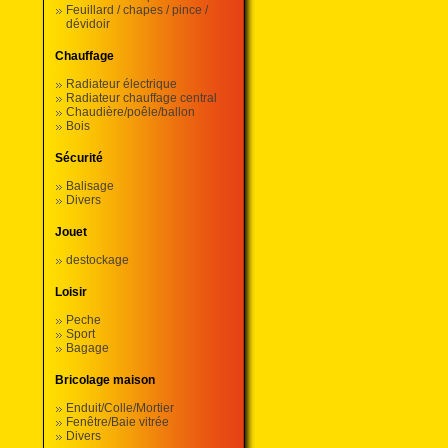
Feuillard / chapes / pince /
dévidoir
Chauffage
Radiateur électrique
Radiateur chauffage central
Chaudière/poêle/ballon
Bois
Sécurité
Balisage
Divers
Jouet
destockage
Loisir
Peche
Sport
Bagage
Bricolage maison
Enduit/Colle/Mortier
Fenêtre/Baie vitrée
Divers