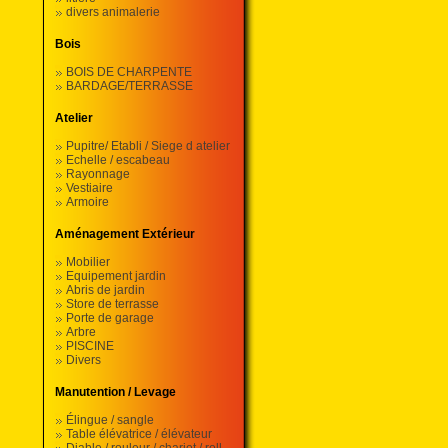
divers animalerie
Bois
BOIS DE CHARPENTE
BARDAGE/TERRASSE
Atelier
Pupitre/ Etabli / Siege d atelier
Echelle / escabeau
Rayonnage
Vestiaire
Armoire
Aménagement Extérieur
Mobilier
Equipement jardin
Abris de jardin
Store de terrasse
Porte de garage
Arbre
PISCINE
Divers
Manutention / Levage
Élingue / sangle
Table élévatrice / élévateur