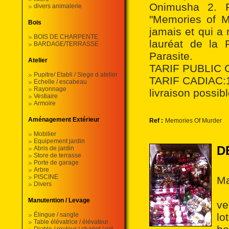
Onimusha 2. P
divers animalerie
"Memories of Mu
Bois
jamais et qui a
BOIS DE CHARPENTE
lauréat de la 
BARDAGE/TERRASSE
Parasite.
Atelier
TARIF PUBLIC 
Pupitre/ Etabli / Siege d atelier
TARIF CADIAC:1
Echelle / escabeau
Rayonnage
livraison possi
Vestiaire
Armoire
Aménagement Extérieur
Ref :
Memories Of Murder
Mobilier
Equipement jardin
D
Abris de jardin
Store de terrasse
Porte de garage
Arbre
PISCINE
Ma
Divers
Manutention / Levage
ve
Élingue / sangle
lo
Table élévatrice / élévateur