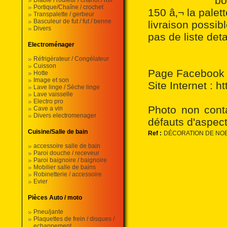
bo
Diable / rouleur / chariot / roll
Portique/Chaîne / crochet
150 â‚¬ la palett
Transpalette / gerbeur
Basculeur de fut / fut / benne
livraison possi
Divers
pas de liste deta
Electroménager
Réfrigérateur / Congélateur
Cuisson
Page Facebook :
Hotte
Image et son
Site Internet : 
Lave linge / Sèche linge
Lave vaisselle
Electro pro
Photo non conta
Cave a vin
Divers electromenager
défauts d'aspect
Cuisine/Salle de bain
Ref :
DÉCORATION DE NO
accessoire salle de bain
Paroi douche / receveur
Paroi baignoire / baignoire
Mobilier salle de bains
Robinetterie / accessoire
Evier
Pièces Auto / moto
Pneu/jante
Plaquettes de frein / disques /
echappement