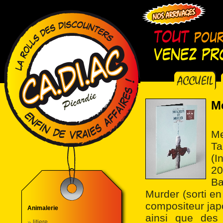
M
Me
Ta
(I
20
Ba
Murder (sorti e
compositeur jap
Animalerie
ainsi que des 
litiere