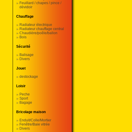
Feuillard / chapes / pince /
dévidoir
Chauffage
Radiateur électrique
Radiateur chauffage central
Chaudière/poêle/ballon
Bois
Sécurité
Balisage
Divers
Jouet
destockage
Loisir
Peche
Sport
Bagage
Bricolage maison
Enduit/Colle/Mortier
Fenêtre/Baie vitrée
Divers