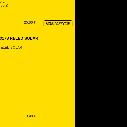
rt.
bois).
25.00 €
re 13178 RELED SOLAR
78 RELED SOLAR
3.90 €