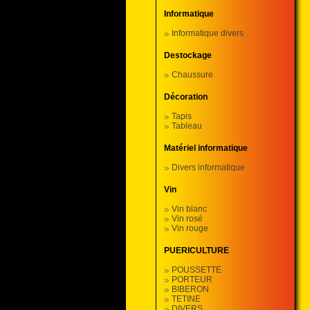
Informatique
Informatique divers
Destockage
Chaussure
Décoration
Tapis
Tableau
Matériel informatique
Divers informatique
Vin
Vin blanc
Vin rosé
Vin rouge
PUERICULTURE
POUSSETTE
PORTEUR
BIBERON
TETINE
DIVERS