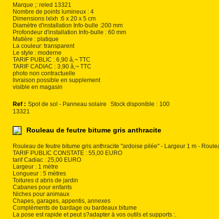
Marque ;: reled 13321
Nombre de points lumineux : 4
Dimensions lxlxh :6 x 20 x 5 cm
Diamètre d'installation Info-bulle :200 mm
Profondeur d'installation Info-bulle : 60 mm
Matière : platique
La couleur: transparent
Le style : moderne
TARIF PUBLIC : 6,90 â‚¬ TTC
TARIF CADIAC : 3,90 â‚¬ TTC
photo non contractuelle
livraison possible en supplement
visible en magasin
Ref :
Spot de sol - Panneau solaire
Stock disponible :
100
13321
Rouleau de feutre bitume gris anthracite
Rouleau de feutre bitume gris anthracite "ardoise pilée" - Largeur 1 m - Rou
TARIF PUBLIC CONSTATE : 55,00 EURO
tarif Cadiac : 25,00 EURO
Largeur : 1 mètre
Longueur : 5 mètres
Toitures d abris de jardin
Cabanes pour enfants
Niches pour animaux
Chapes, garages, appentis, annexes
Compléments de bardage ou bardeaux bitume
La pose est rapide et peut s?adapter à vos outils et supports :.