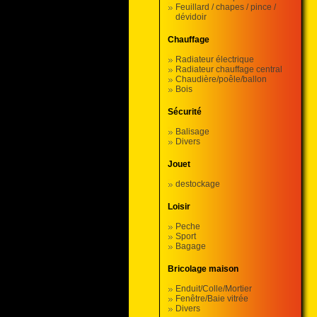
Feuillard / chapes / pince /
dévidoir
Chauffage
Radiateur électrique
Radiateur chauffage central
Chaudière/poêle/ballon
Bois
Sécurité
Balisage
Divers
Jouet
destockage
Loisir
Peche
Sport
Bagage
Bricolage maison
Enduit/Colle/Mortier
Fenêtre/Baie vitrée
Divers