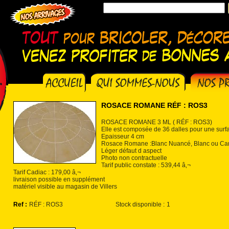
ROSACE ROMANE RÉF : ROS3
ROSACE ROMANE 3 ML ( RÉF : ROS3)
Elle est composée de 36 dalles pour une surfa
Epaisseur 4 cm
Rosace Romane :Blanc Nuancé, Blanc ou Came
Léger défaut d aspect
Photo non contractuelle
Tarif public constate : 539,44 â‚¬
Tarif Cadiac : 179,00 â‚¬
livraison possible en supplément
matériel visible au magasin de Villers
Ref :
RÉF : ROS3
Stock disponible :
1