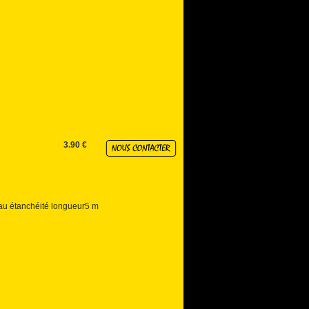
3.90 €
leau étanchéité longueur5 m