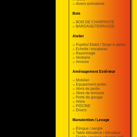
divers animalerie
Bois
BOIS DE CHARPENTE
BARDAGE/TERRASSE
Atelier
Pupitre/ Etabli / Siege d atelier
Echelle / escabeau
Rayonnage
Vestiaire
Armoire
Aménagement Extérieur
Mobilier
Equipement jardin
Abris de jardin
Store de terrasse
Porte de garage
Arbre
PISCINE
Divers
Manutention / Levage
Élingue / sangle
Table élévatrice / élévateur