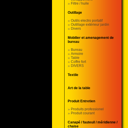
Filtre / huile
Outillage
Outils electro portatif
Outillage extérieur jardin
Divers
Mobilier et amenagement de
bureau
Bureau
Armoire
Table
Coffre fort
DIVERS
Textile
Art de la table
Produit Entretien
Produits professionel
Produit courant
Canapé / fauteuil / méridienne /
chaise