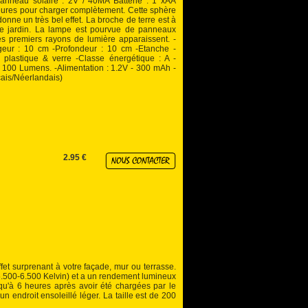
eau solaire : 2V / 40MA Batterie : 1 xAA
ures pour charger complètement. Cette sphère
nne un très bel effet. La broche de terre est à
tre jardin. La lampe est pourvue de panneaux
es premiers rayons de lumière apparaissent. -
ur : 10 cm -Profondeur : 10 cm -Etanche -
e plastique & verre -Classe énergétique : A -
 : 100 Lumens. -Alimentation : 1.2V - 300 mAh -
ais/Néerlandais)
2.95 €
et surprenant à votre façade, mur ou terrasse.
5.500-6.500 Kelvin) et a un rendement lumineux
qu'à 6 heures après avoir été chargées par le
un endroit ensoleillé léger. La taille est de 200