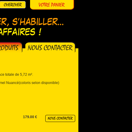
ce totale de 5,72 m².
l Nuancé(coloris selon disponible)
179.00 €