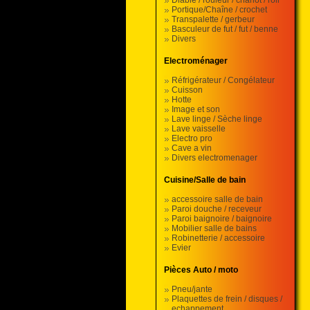
Diable / rouleur / chariot / roll
Portique/Chaîne / crochet
Transpalette / gerbeur
Basculeur de fut / fut / benne
Divers
Electroménager
Réfrigérateur / Congélateur
Cuisson
Hotte
Image et son
Lave linge / Sèche linge
Lave vaisselle
Electro pro
Cave a vin
Divers electromenager
Cuisine/Salle de bain
accessoire salle de bain
Paroi douche / receveur
Paroi baignoire / baignoire
Mobilier salle de bains
Robinetterie / accessoire
Evier
Pièces Auto / moto
Pneu/jante
Plaquettes de frein / disques /
echappement