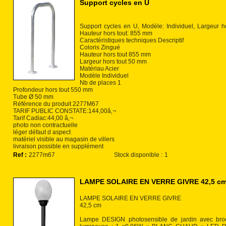
Support cycles en U
Support cycles en U, Modèle: Individuel, Largeur h
Hauteur hors tout: 855 mm
Caractéristiques techniques Descriptif
Coloris Zingué
Hauteur hors tout 855 mm
Largeur hors tout 50 mm
Matériau Acier
Modèle Individuel
Nb de places 1
Profondeur hors tout 550 mm
Tube Ø 50 mm
Référence du produit 2277M67
TARIF PUBLIC CONSTATE:144,00â‚¬
Tarif Cadiac:44,00 â‚¬
photo non contractuelle
léger défaut d aspect
matériel visible au magasin de villers
livraison possible en supplément
Ref :
2277m67
Stock disponible :
1
LAMPE SOLAIRE EN VERRE GIVRE 42,5 cm
LAMPE SOLAIRE EN VERRE GIVRE
42,5 cm
Lampe DESIGN photosensible de jardin avec broc