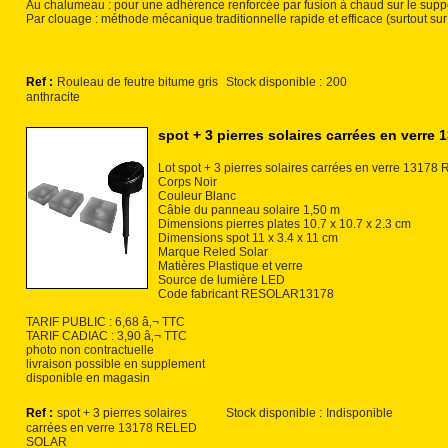
Au chalumeau : pour une adhérence renforcée par fusion à chaud sur le suppo
Par clouage : méthode mécanique traditionnelle rapide et efficace (surtout sur 
Ref :
Rouleau de feutre bitume gris
Stock disponible :
200
anthracite
spot + 3 pierres solaires carrées en ver
Lot spot + 3 pierres solaires carrées en verre 131
Corps Noir
Couleur Blanc
Câble du panneau solaire 1,50 m
Dimensions pierres plates 10.7 x 10.7 x 2.3 cm
Dimensions spot 11 x 3.4 x 11 cm
Marque Reled Solar
Matières Plastique et verre
Source de lumière LED
Code fabricant RESOLAR13178
TARIF PUBLIC : 6,68 â‚¬ TTC
TARIF CADIAC : 3,90 â‚¬ TTC
photo non contractuelle
livraison possible en supplement
disponible en magasin
Ref :
spot + 3 pierres solaires
Stock disponible :
Indisponible
carrées en verre 13178 RELED
SOLAR