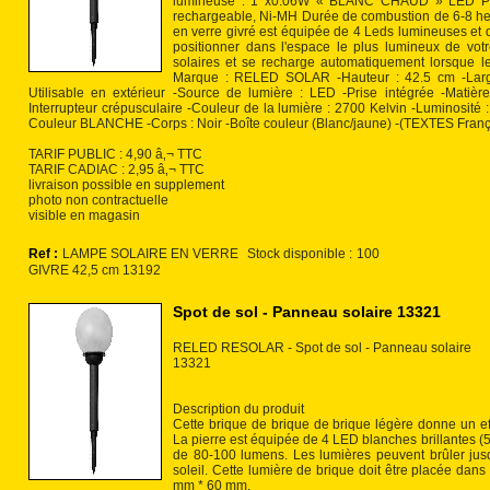
lumineuse : 1 x0.06W « BLANC CHAUD » LED Pann
rechargeable, Ni-MH Durée de combustion de 6-8 he
en verre givré est équipée de 4 Leds lumineuses et do
positionner dans l'espace le plus lumineux de vo
solaires et se recharge automatiquement lorsque l
Marque : RELED SOLAR -Hauteur : 42.5 cm -Large
Utilisable en extérieur -Source de lumière : LED -Prise intégrée -Matièr
Interrupteur crépusculaire -Couleur de la lumière : 2700 Kelvin -Luminosité
Couleur BLANCHE -Corps : Noir -Boîte couleur (Blanc/jaune) -(TEXTES Franç
TARIF PUBLIC : 4,90 â‚¬ TTC
TARIF CADIAC : 2,95 â‚¬ TTC
livraison possible en supplement
photo non contractuelle
visible en magasin
Ref :
LAMPE SOLAIRE EN VERRE
Stock disponible :
100
GIVRE 42,5 cm 13192
Spot de sol - Panneau solaire 13321
RELED RESOLAR - Spot de sol - Panneau solaire
13321
Description du produit
Cette brique de brique de brique légère donne un eff
La pierre est équipée de 4 LED blanches brillantes (
de 80-100 lumens. Les lumières peuvent brûler jus
soleil. Cette lumière de brique doit être placée dans 
mm * 60 mm.