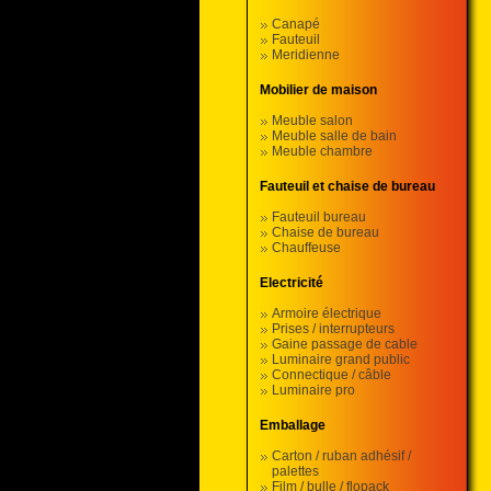
Canapé
Fauteuil
Meridienne
Mobilier de maison
Meuble salon
Meuble salle de bain
Meuble chambre
Fauteuil et chaise de bureau
Fauteuil bureau
Chaise de bureau
Chauffeuse
Electricité
Armoire électrique
Prises / interrupteurs
Gaine passage de cable
Luminaire grand public
Connectique / câble
Luminaire pro
Emballage
Carton / ruban adhésif /
palettes
Film / bulle / flopack