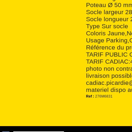
Poteau Ø 50 m
Socle largeur 
Socle longueur
Type Sur socle
Coloris Jaune,N
Usage Parking,C
Référence du p
TARIF PUBLIC 
TARIF CADIAC:46
photo non contr
livraison possi
cadiac.picardie
materiel dispo a
Ref :
276M6831