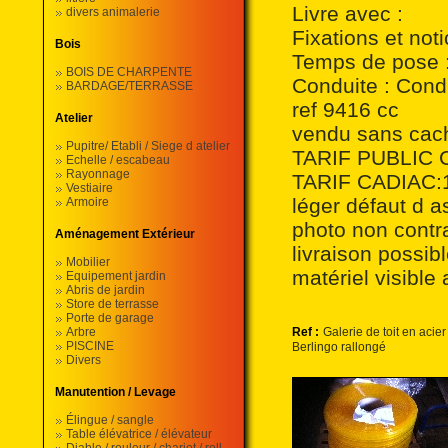
Livre avec :
divers animalerie
Fixations et not
Bois
Temps de pose :
BOIS DE CHARPENTE
Conduite : Cond
BARDAGE/TERRASSE
ref 9416 cc
Atelier
vendu sans cache
Pupitre/ Etabli / Siege d atelier
TARIF PUBLIC 
Echelle / escabeau
Rayonnage
TARIF CADIAC:12
Vestiaire
léger défaut d as
Armoire
photo non contr
Aménagement Extérieur
livraison possi
Mobilier
matériel visible
Equipement jardin
Abris de jardin
Store de terrasse
Porte de garage
Arbre
Ref :
Galerie de toit en acier
PISCINE
Berlingo rallongé
Divers
Manutention / Levage
Élingue / sangle
Table élévatrice / élévateur