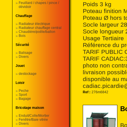
Feuillard / chapes / pince /
Poids 3 kg
dévidoir
Poteau finition 
Chauffage
Poteau Ø hors 
Socle largeur 
Radiateur électrique
Radiateur chauffage central
Socle longueur
Chaudière/poêle/ballon
Bois
Usage Tertiaire
Référence du p
Sécurité
TARIF PUBLIC 
Balisage
Divers
TARIF CADIAC:30
photo non contr
Jouet
livraison possi
destockage
disponible au ma
Loisir
cadiac.picardie
Peche
Ref :
276m6842
Sport
Bagage
Bo
Bricolage maison
Enduit/Colle/Mortier
Fenêtre/Baie vitrée
Divers
Bo