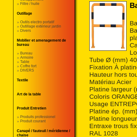
Ba
Filtre / huile
Outillage
Ba
Outils electro portatif
Outillage extérieur jardin
Ba
Divers
pl
Mobilier et amenagement de
Ca
bureau
Lo
Bureau
Armoire
Tube Ø (mm) 4
Table
Fixation À plati
Coffre fort
DIVERS
Hauteur hors t
Textile
Matériau Acier
Platine largeur
Art de la table
Coloris ORANG
Usage ENTREP
Produit Entretien
Platine ép. (mm
Produits professionel
Platine longue
Produit courant
Entraxe trous f
Canapé / fauteuil / méridienne /
RAL 1028
chaise