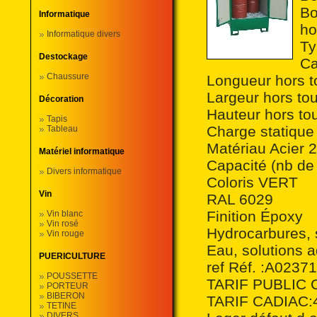
Bo
Informatique
ho
Informatique divers
Ty
Destockage
Ca
Chaussure
Longueur hors 
Largeur hors t
Décoration
Hauteur hors t
Tapis
Charge statique
Tableau
Matériau Acier 
Matériel informatique
Capacité (nb de 
Divers informatique
Coloris VERT
Vin
RAL 6029
Finition Époxy
Vin blanc
Vin rosé
Hydrocarbures, 
Vin rouge
Eau, solutions 
PUERICULTURE
ref Réf. :A0237
POUSSETTE
TARIF PUBLIC 
PORTEUR
BIBERON
TARIF CADIAC:4
TETINE
DIVERS