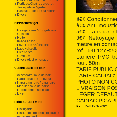
Diable / rouleur / chariot / roll
Portique/Chaîne / crochet
Transpalette / gerbeur
Basculeur de fut / fut / benne
Divers
â€¢ Conditonnem
Electroménager
â€¢ Anti-moustiq
Réfrigérateur / Congélateur
â€¢ Transparent
Cuisson
â€¢ Nettoyage
Hotte
Image et son
mettre en conta
Lave linge / Sèche linge
Lave vaisselle
ref 154L127R20
Electro pro
Lanière PVC 
Cave a vin
Divers electromenager
roul. 50m
Cuisine/Salle de bain
TARIF PUBLIC 
TARIF CADIAC:12
accessoire salle de bain
Paroi douche / receveur
PHOTO NON C
Paroi baignoire / baignoire
Mobilier salle de bains
LIVRAISON PO
Robinetterie / accessoire
LEGER DEFAUT
Evier
CADIAC.PICA
Pièces Auto / moto
Ref :
154L127R2002
Pneu/jante
Plaquettes de frein / disques /
echappement