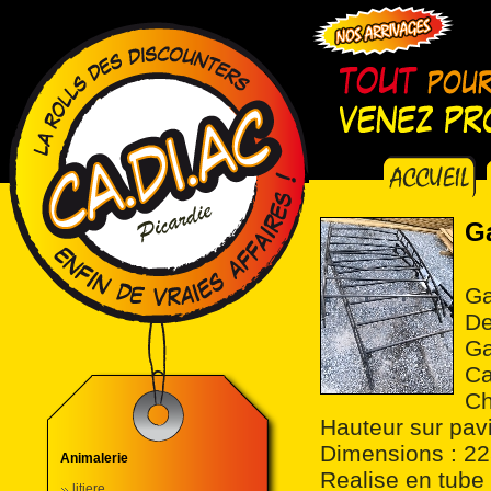
Ga
Ga
De
Ga
Ca
Ch
Hauteur sur pav
Dimensions : 2
Animalerie
Realise en tube
litiere