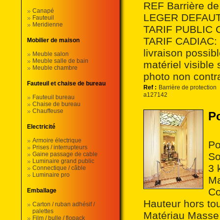
REF Barrière de
Canapé
LEGER DEFAUT
Fauteuil
Meridienne
TARIF PUBLIC 
TARIF CADIAC: 3
Mobilier de maison
livraison possi
Meuble salon
Meuble salle de bain
matériel visible 
Meuble chambre
photo non contr
Fauteuil et chaise de bureau
Ref :
Barrière de protection
a127142
Fauteuil bureau
Chaise de bureau
Chauffeuse
P
Electricité
Armoire électrique
Po
Prises / interrupteurs
Gaine passage de cable
So
Luminaire grand public
3 
Connectique / câble
Luminaire pro
Ma
Co
Emballage
Hauteur hors to
Carton / ruban adhésif /
palettes
Matériau Masse 
Film / bulle / flopack