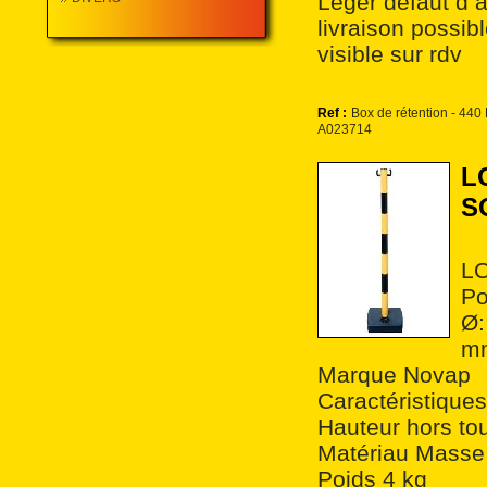
Leger défaut d 
livraison possi
visible sur rdv
Ref :
Box de rétention - 440 
A023714
L
S
L
Po
Ø:
mm
Marque Novap
Caractéristiques
Hauteur hors t
Matériau Masse 
Poids 4 kg