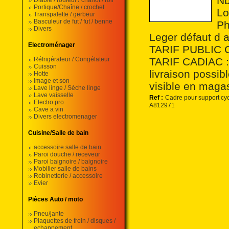
Nb
Diable / rouleur / chariot / roll
Portique/Chaîne / crochet
Lo
Transpalette / gerbeur
Basculeur de fut / fut / benne
Ph
Divers
Leger défaut d 
Electroménager
TARIF PUBLIC C
Réfrigérateur / Congélateur
TARIF CADIAC :
Cuisson
livraison possi
Hotte
Image et son
visible en maga
Lave linge / Sèche linge
Lave vaisselle
Ref :
Cadre pour support c
Electro pro
A812971
Cave a vin
Divers electromenager
Cuisine/Salle de bain
accessoire salle de bain
Paroi douche / receveur
Paroi baignoire / baignoire
Mobilier salle de bains
Robinetterie / accessoire
Evier
Pièces Auto / moto
Pneu/jante
Plaquettes de frein / disques /
echappement