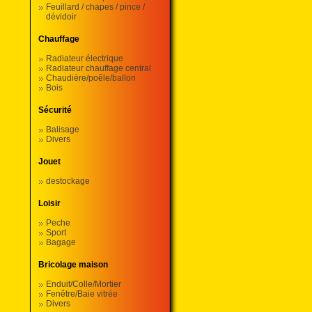
Feuillard / chapes / pince /
dévidoir
Chauffage
Radiateur électrique
Radiateur chauffage central
Chaudière/poêle/ballon
Bois
Sécurité
Balisage
Divers
Jouet
destockage
Loisir
Peche
Sport
Bagage
Bricolage maison
Enduit/Colle/Mortier
Fenêtre/Baie vitrée
Divers