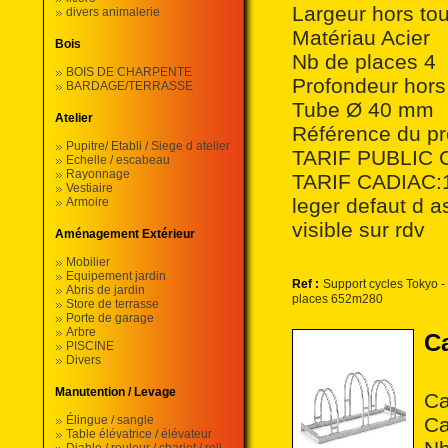
Largeur hors to
divers animalerie
Matériau Acier
Bois
Nb de places 4
BOIS DE CHARPENTE
Profondeur hors
BARDAGE/TERRASSE
Tube Ø 40 mm
Atelier
Référence du p
Pupitre/ Etabli / Siege d atelier
TARIF PUBLIC 
Echelle / escabeau
Rayonnage
TARIF CADIAC:11
Vestiaire
leger defaut d a
Armoire
visible sur rdv
Aménagement Extérieur
Mobilier
Equipement jardin
Ref :
Support cycles Tokyo -
Abris de jardin
places 652m280
Store de terrasse
Porte de garage
Arbre
C
PISCINE
Divers
Manutention / Levage
Ca
Élingue / sangle
Ca
Table élévatrice / élévateur