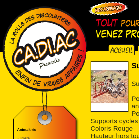
S
Su
Po
an
Po
Supports cycles
Coloris Rouge
Animalerie
Hauteur hors t
litiere