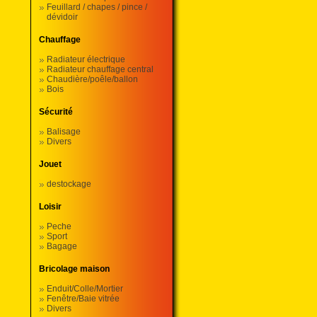
Feuillard / chapes / pince /
dévidoir
Chauffage
Radiateur électrique
Radiateur chauffage central
Chaudière/poêle/ballon
Bois
Sécurité
Balisage
Divers
Jouet
destockage
Loisir
Peche
Sport
Bagage
Bricolage maison
Enduit/Colle/Mortier
Fenêtre/Baie vitrée
Divers