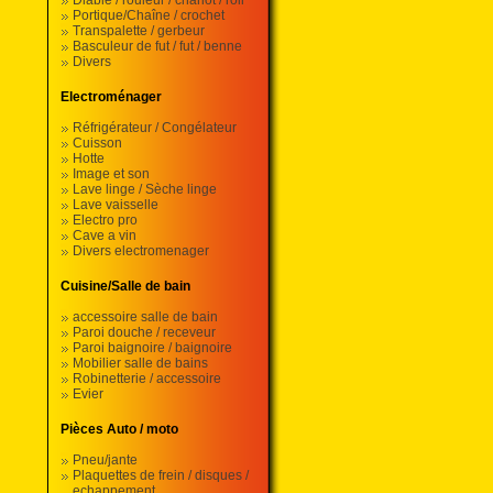
Diable / rouleur / chariot / roll
Portique/Chaîne / crochet
Transpalette / gerbeur
Basculeur de fut / fut / benne
Divers
Electroménager
Réfrigérateur / Congélateur
Cuisson
Hotte
Image et son
Lave linge / Sèche linge
Lave vaisselle
Electro pro
Cave a vin
Divers electromenager
Cuisine/Salle de bain
accessoire salle de bain
Paroi douche / receveur
Paroi baignoire / baignoire
Mobilier salle de bains
Robinetterie / accessoire
Evier
Pièces Auto / moto
Pneu/jante
Plaquettes de frein / disques /
echappement