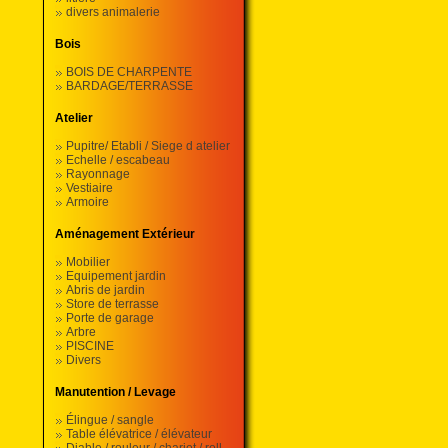
divers animalerie
Bois
BOIS DE CHARPENTE
BARDAGE/TERRASSE
Atelier
Pupitre/ Etabli / Siege d atelier
Echelle / escabeau
Rayonnage
Vestiaire
Armoire
Aménagement Extérieur
Mobilier
Equipement jardin
Abris de jardin
Store de terrasse
Porte de garage
Arbre
PISCINE
Divers
Manutention / Levage
Élingue / sangle
Table élévatrice / élévateur