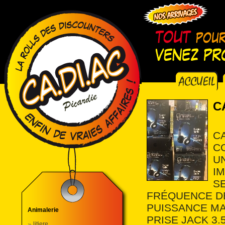
C
C
C
U
I
SE
FRÉQUENCE DE
PUISSANCE MA
Animalerie
PRISE JACK 3.
litiere