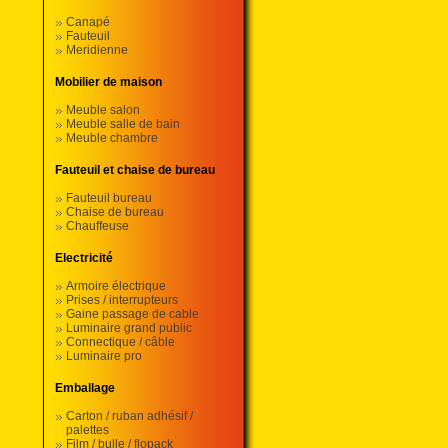
Canapé
Fauteuil
Meridienne
Mobilier de maison
Meuble salon
Meuble salle de bain
Meuble chambre
Fauteuil et chaise de bureau
Fauteuil bureau
Chaise de bureau
Chauffeuse
Electricité
Armoire électrique
Prises / interrupteurs
Gaine passage de cable
Luminaire grand public
Connectique / câble
Luminaire pro
Emballage
Carton / ruban adhésif /
palettes
Film / bulle / flopack