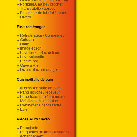
Diable / rouleur / chariot / roll
Portique/Chaîne / crochet
Transpalette / gerbeur
Basculeur de fut / fut / benne
Divers
Electroménager
Réfrigérateur / Congélateur
Cuisson
Hotte
Image et son
Lave linge / Sèche linge
Lave vaisselle
Electro pro
Cave a vin
Divers electromenager
Cuisine/Salle de bain
accessoire salle de bain
Paroi douche / receveur
Paroi baignoire / baignoire
Mobilier salle de bains
Robinetterie / accessoire
Evier
Pièces Auto / moto
Pneu/jante
Plaquettes de frein / disques /
echappement