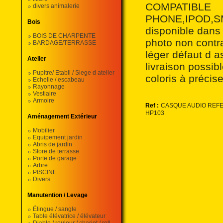
COMP
divers animalerie
PHONE,IPOD,S
Bois
disponible dan
BOIS DE CHARPENTE
photo non contr
BARDAGE/TERRASSE
léger défaut d a
Atelier
livraison possi
Pupitre/ Etabli / Siege d atelier
coloris à préci
Echelle / escabeau
Rayonnage
Vestiaire
Armoire
Ref :
CASQUE AUDIO REF
HP103
Aménagement Extérieur
Mobilier
Equipement jardin
Abris de jardin
Store de terrasse
Porte de garage
Arbre
PISCINE
Divers
Manutention / Levage
Élingue / sangle
Table élévatrice / élévateur