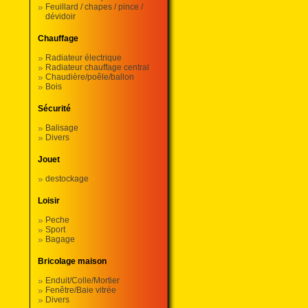
Feuillard / chapes / pince /
dévidoir
Chauffage
Radiateur électrique
Radiateur chauffage central
Chaudière/poêle/ballon
Bois
Sécurité
Balisage
Divers
Jouet
destockage
Loisir
Peche
Sport
Bagage
Bricolage maison
Enduit/Colle/Mortier
Fenêtre/Baie vitrée
Divers