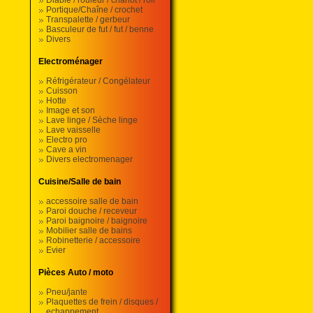
Diable / rouleur / chariot / roll
Portique/Chaîne / crochet
Transpalette / gerbeur
Basculeur de fut / fut / benne
Divers
Electroménager
Réfrigérateur / Congélateur
Cuisson
Hotte
Image et son
Lave linge / Sèche linge
Lave vaisselle
Electro pro
Cave a vin
Divers electromenager
Cuisine/Salle de bain
accessoire salle de bain
Paroi douche / receveur
Paroi baignoire / baignoire
Mobilier salle de bains
Robinetterie / accessoire
Evier
Pièces Auto / moto
Pneu/jante
Plaquettes de frein / disques /
echappement