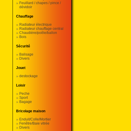
Feuillard / chapes / pince /
dévidoir
Chauffage
Radiateur électrique
Radiateur chauffage central
Chaudière/poêle/ballon
Bois
Sécurité
Balisage
Divers
Jouet
destockage
Loisir
Peche
Sport
Bagage
Bricolage maison
Enduit/Colle/Mortier
Fenêtre/Baie vitrée
Divers