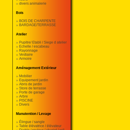
divers animalerie
Bois
BOIS DE CHARPENTE
BARDAGE/TERRASSE
Atelier
Pupitre/ Etabli / Siege d atelier
Echelle / escabeau
Rayonnage
Vestiaire
Armoire
Aménagement Extérieur
Mobilier
Equipement jardin
Abris de jardin
Store de terrasse
Porte de garage
Arbre
PISCINE
Divers
Manutention / Levage
Élingue / sangle
Table élévatrice / élévateur